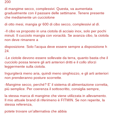
200
di mangime secco,
complessivi. Questa,
va aumentata
gradualmente con il passare delle settimane. T
enere presente
che mediamente un cucciolone
di otto mesi,
mangia gr 600 di cibo secco,
complessivi al dì.
-Il cibo va proposto in una ciotola di acciaio inox, solo per pochi
minuti. Il cucciolo mangia con voracità. Se avanza cibo, la ciotola
non deve rimanere a
disposizione. Solo l'acqua deve essere sempre a disposizione h
24.
-Le ciotole devono essere sollevate da terra, quanto basta che il
cucciolo possa tenere gli arti anteriori dritti e il collo sforzi
leggermente sulla ciotola.
Ingurgiterà meno aria, quindi meno singhiozzo, e gli arti anteriori
non prenderanno posture scorrette.
-Mangime secco, perchè? E' il sistema di alimentazione corretta,
più semplice. Per coerenza il sottoscritto, consiglia sempre,
la stessa
marca
di mangime che viene utilizzata in allevamento.
Il mio attuale brand di riferimeno è FITMIN. Se non reperite, la
stessa referenza,
potete trovare un'alternativa che abbia