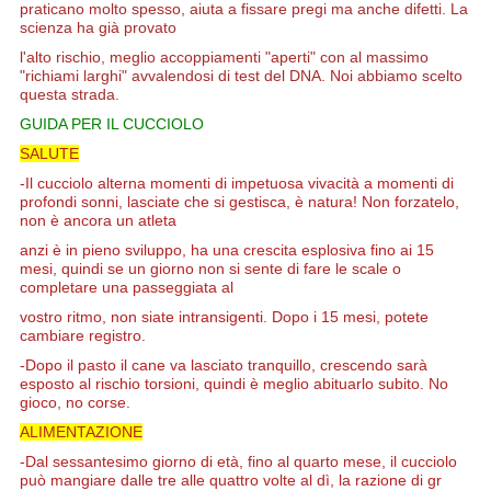
praticano molto spesso, aiuta a fissare pregi ma anche difetti. La
scienza ha già provato
l'alto
rischio, meglio accoppiamenti "aperti" con al massimo
"richiami larghi" avvalendosi di test del DNA. Noi abbiamo scelto
questa strada.
GUIDA PER IL CUCCIOLO
SALUTE
-Il cucciolo alterna momenti di impetuosa vivacità a momenti di
profondi sonni, lasciate che si gestisca, è natura! Non forzatelo,
non è ancora un atleta
anzi è in pieno sviluppo, ha una crescita esplosiva fino ai 15
mesi, quindi se un giorno non si sente di fare le scale o
completare una passeggiata al
vostro ritmo, non siate intransigenti. Dopo i 15 mesi, potete
cambiare registro.
-Dopo il pasto il cane va lasciato tranquillo, crescendo sarà
esposto al rischio torsioni, quindi è meglio abituarlo subito. No
gioco, no corse.
ALIMENTAZIONE
-Dal sessantesimo giorno di età, fino al quarto mese, il cucciolo
può mangiare dalle tre alle quattro volte al dì, la razione di gr