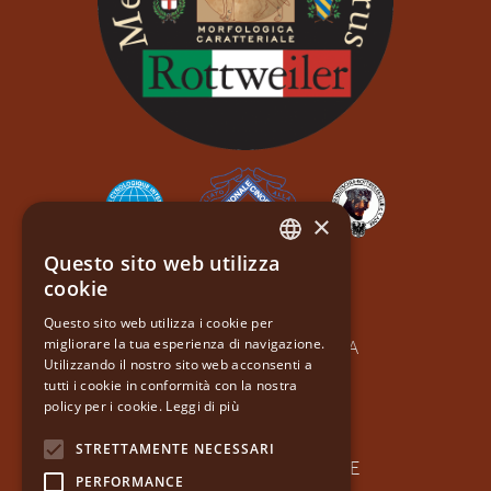
×
Questo sito web utilizza
ITALIAN
cookie
ORLANDO FERNI
ENGLISH
Questo sito web utilizza i cookie per
VIA GIRFALCO 26
migliorare la tua esperienza di navigazione.
61029 URBINO PU - ITALIA
Utilizzando il nostro sito web acconsenti a
PI: 03165720966
tutti i cookie in conformità con la nostra
policy per i cookie.
Leggi di più
SDI: 5RUO82D
CF: FRNRND61S22F205S
STRETTAMENTE NECESSARI
TRA ROMAGNA E MARCHE
PERFORMANCE
TEL 0722345141