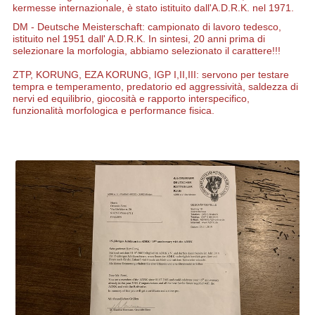
kermesse internazionale, è stato istituito dall'A.D.R.K. nel 1971.
DM - Deutsche Meisterschaft: campionato di lavoro tedesco,
istituito nel 1951 dall' A.D.R.K. In sintesi, 20 anni prima di
selezionare la morfologia, abbiamo selezionato il carattere!!!
ZTP, KORUNG, EZA KORUNG, IGP I,II,III: servono per testare
tempra e temperamento, predatorio ed aggressività, saldezza di
nervi ed equilibrio, giocosità e rapporto interspecifico,
funzionalità morfologica e performance fisica.