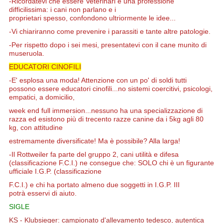
-Ricordatevi che essere Veterinari è una professione
difficilissima: i cani non parlano e i
proprietari
spesso,
confondono ultriormente le idee...
-Vi
chiariranno come prevenire i parassiti e tante altre patologie.
-Per rispetto dopo i sei mesi,
presentatevi con il cane munito di
museruola.
EDUCATORI CINOFILI
-E' esplosa una moda! Attenzione con un po' di soldi tutti
possono essere educatori cinofili...no sistemi coercitivi, psicologi,
empatici, a domicilio,
week end full immersion...nessuno ha una specializzazione di
razza ed esistono più di trecento razze canine da i 5kg agli 80
kg, con attitudine
estremamente diversificate! Ma è possibile? Alla larga!
-Il Rottweiler fa parte del gruppo 2, cani utilità e difesa
(classificazione F.C.I.) ne consegue
che: SOLO chi è un figurante
ufficiale I.G.P. (classificazione
F.C.I.)
e chi ha portato almeno due soggetti in I.G.P. III
potrà
esservi di aiuto.
SIGLE
KS - Klubsieger: campionato d'allevamento tedesco, autentica