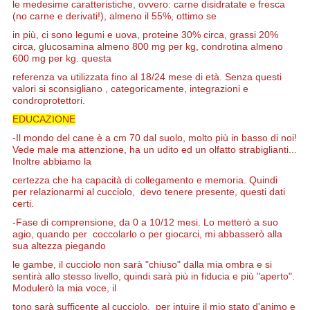
le
medesime
caratteristiche, ovvero: carne disidratate e fresca
(no carne
e derivati!), almeno il 55%, ottimo se
in più, ci sono legumi e uova, proteine
30% circa, grassi 20%
circa, glucosamina almeno 800 mg per kg, condrotina almeno
600 mg per kg. questa
referenza va utilizzata fino al 18/24 mese
di età. Senza questi
valori si sconsigliano , categoricamente, integrazioni e
condroprotettori.
EDUCAZIONE
-Il mondo del cane è a cm 70 dal suolo, molto più in basso di noi!
Vede male ma attenzione, ha un udito ed un olfatto strabiglianti...
Inoltre abbiamo la
certezza che ha capacità di collegamento e memoria. Quindi
per relazionarmi al cucciolo, devo tenere presente, questi dati
certi.
-Fase di comprensione, da 0 a 10/12 mesi. Lo metterò
a suo
agio, quando per coccolarlo o per giocarci, mi abbasserò alla
sua altezza piegando
le gambe, il cucciolo non sarà "chiuso"
dalla
mia ombra e si
sentirà allo stesso livello, quindi sarà più in fiducia e più "aperto".
Modulerò la mia voce, il
tono sarà sufficente al cucciolo, per
intuire il mio stat
o d'animo e