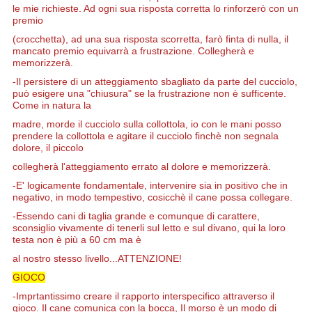
le mie richieste. Ad ogni sua risposta
corretta
lo rinforzerò con un
premio
(crocchetta), ad una sua risposta scorretta, farò
finta di nulla, il
mancato premio equivarrà a frustrazione. Collegherà e
memorizzerà.
-Il persistere di un atteggiamento sbagliato da parte del cucciolo,
può esigere una "chiusura" se la frustrazione non è sufficente.
Come in natura la
madre, morde il cucciolo sulla collottola, io con le mani posso
prendere la collottola e agitare il cucciolo finchè non segnala
dolore, il piccolo
collegherà l'atteggiamento errato al dolore e memorizzerà.
-E' logicamente fondamentale, intervenire sia in positivo che in
negativo, in modo tempestivo, cosicchè il cane possa collegare.
-Essendo cani di taglia grande e comunque di carattere,
sconsiglio vivamente di tenerli sul letto e sul divano, qui la loro
testa non è più a 60 cm ma è
al nostro stesso livello...ATTENZIONE!
GIOCO
-Imprtantissimo creare il rapporto interspecifico attraverso il
gioco. Il cane comunica con la bocca, Il morso è un modo di