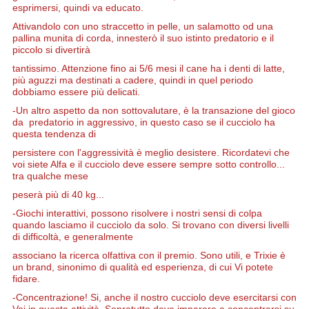
esprimersi, quindi va educato.
Attivandolo con uno straccetto in pelle, un salamotto od una
pallina munita di corda, innesterò il suo istinto predatorio e il
piccolo si divertirà
tantissimo. Attenzione fino ai 5/6 mesi il cane ha i denti di latte,
più aguzzi ma destinati a cadere, quindi in quel periodo
dobbiamo essere più delicati.
-Un altro
aspetto da non sottovalutare, è la transazione del gioco
da predatorio in aggressivo, in questo caso se il cucciolo ha
questa tendenza di
persistere con l'aggressività è meglio desistere. Ricordatevi che
voi siete Alfa e il cucciolo deve essere sempre sotto controllo...
tra qualche mese
peserà più di 40 kg...
-Giochi interattivi, possono risolvere i nostri sensi di colpa
quando lasciamo il cucciolo da solo. Si trovano con diversi livelli
di difficoltà, e generalmente
associano la ricerca olfattiva con il premio. Sono utili, e Trixie è
un brand, sinonimo di qualità ed esperienza, di cui Vi potete
fidare.
-Concentrazione! Si, anche il nostro cucciolo deve esercitarsi con
Voi in questa attività. Sopratutto deve imparare a concentrarsi su