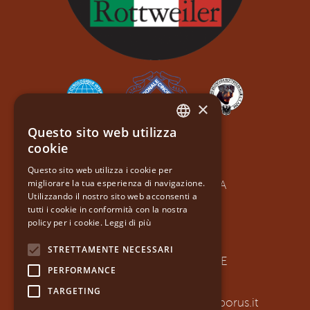
×
Questo sito web utilizza
ITALIAN
cookie
ORLANDO FERNI
ENGLISH
Questo sito web utilizza i cookie per
VIA GIRFALCO 26
migliorare la tua esperienza di navigazione.
61029 URBINO PU - ITALIA
Utilizzando il nostro sito web acconsenti a
PI: 03165720966
tutti i cookie in conformità con la nostra
policy per i cookie.
Leggi di più
SDI: 5RUO82D
CF: FRNRND61S22F205S
STRETTAMENTE NECESSARI
TRA ROMAGNA E MARCHE
PERFORMANCE
TEL 0722345141
CELL. 3402199013
TARGETING
EMAIL
info@mecenatedellosteoborus.it