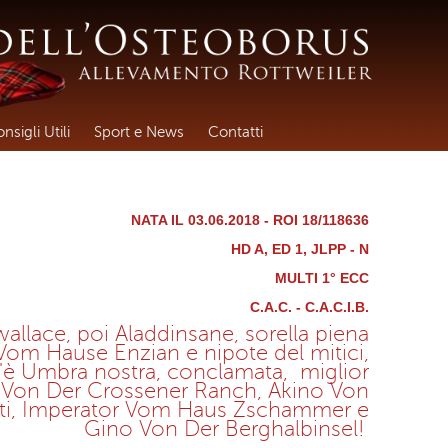
nsigli Utili
Sport e News
Contatti
NATA IL 03.06.2018 - ROI 18/118636
HD A, ED 1, JLPP - N
MULTI 1° ECC
C.A.C. - C.A.C.I.B.
allace, poi Aladdinsane, sorella piena
 Vom Hause Enzian e nipote del mitici,
'è Umbra nostra, conclamata, miglior
o Von Der Crossener Ranch, Akino Von
ti, Imperator Vom Haus Zschammer e
Gino Von Der Berghalbinsel!