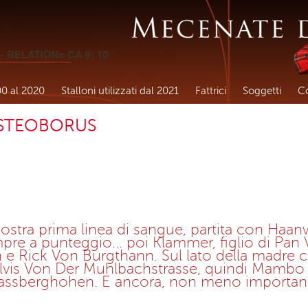
00 al 2020
Stalloni utilizzati dal 2021
Fattrici
Soggetti
Co
OSTEOBORUS
stra prima linea di sangue, partita con Haanw
pre a punteggio... poi Klammer, figlio di Pan
 Rick Von Burgthann. Sul lato della madre c
i Elvis Von Der Muhlbachstrasse, quindi Mamb
Hassberghohen. E ancora, non meno importan