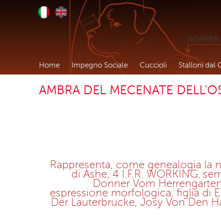
Home
Impegno Sociale
Cuccioli
Stalloni dal 
AMBRA DEL MECENATE DELL'
Rappresenta, come genealogia la no
di Ashe, 4 I.F.R. WORKING,
sem
Donner Vom Herrengarten e
espressione morfologica, figlia d
Der Lauterbrucke, Josy Von Den 